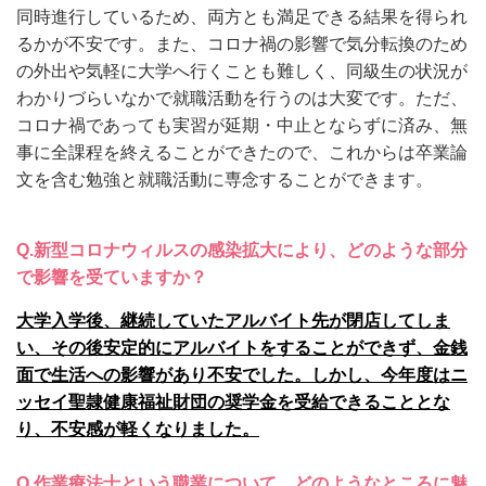
同時進行しているため、両方とも満足できる結果を得られ
るかが不安です。また、コロナ禍の影響で気分転換のため
の外出や気軽に大学へ行くことも難しく、同級生の状況が
わかりづらいなかで就職活動を行うのは大変です。ただ、
コロナ禍であっても実習が延期・中止とならずに済み、無
事に全課程を終えることができたので、これからは卒業論
文を含む勉強と就職活動に専念することができます。
Q.
新型コロナウィルスの感染拡大により、どのような部分
で影響を受ていますか？
大学入学後、継続していたアルバイト先が閉店してしま
い、その後安定的にアルバイトをすることができず、金銭
面で生活への影響があり不安でした。
しかし、今年度はニ
ッセイ聖隷健康福祉財団の奨学金を受給できることとな
り、不安感が軽くなりました。
Q.
作業療法士という職業について、どのようなところに魅