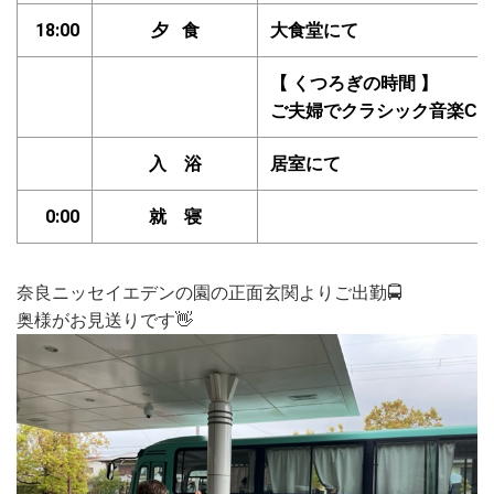
18:00
夕 食
大食堂にて
【 くつろぎの時間 】
ご夫婦でクラシック音楽C
入 浴
居室にて
0:00
就 寝
奈良ニッセイエデンの園の正面玄関よりご出勤🚍
奥様がお見送りです👋