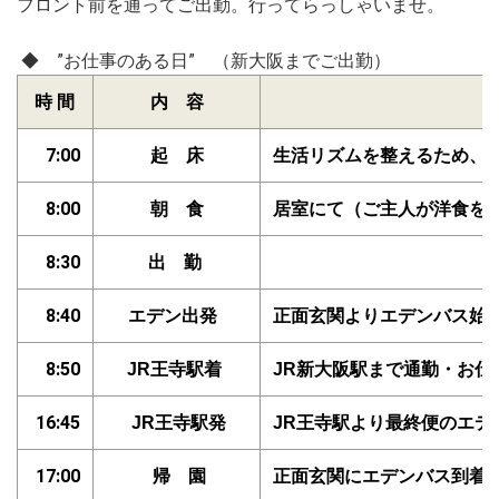
フロント前を通ってご出勤。行ってらっしゃいませ。
◆ ”お仕事のある日” （新大阪までご出勤）
時 間
内 容
7:00
起
床
生活リズムを整えるため、仕
8:00
朝
食
居室にて（ご主人が洋食を
8:30
出
勤
8:40
エデン出発
正面玄関よりエデンバス始
8:50
JR王寺駅着
JR新大阪駅まで通勤・お仕
16:45
JR王寺駅発
JR王寺駅より最終便のエデ
17:00
帰 園
正面玄関にエデンバス到着