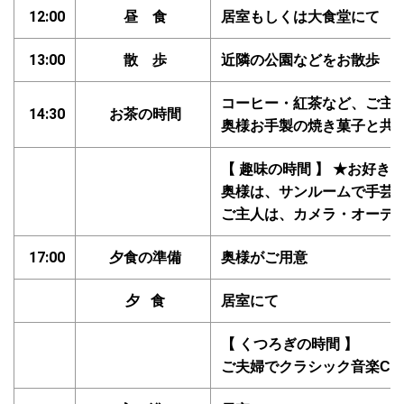
12:00
昼 食
居室もしくは大食堂にて
13:00
散 歩
近隣の公園などをお散歩
コーヒー・紅茶など、ご主
14:30
お茶の時間
奥様お手製の焼き菓子と共
【 趣味の時間 】 ★お好
手芸
奥様は、サンルームで
ご主人は、カメラ・オーデ
17:00
夕食の準備
奥様がご用意
夕 食
居室にて
【 くつろぎの時間 】
ご夫婦でクラシック音楽C