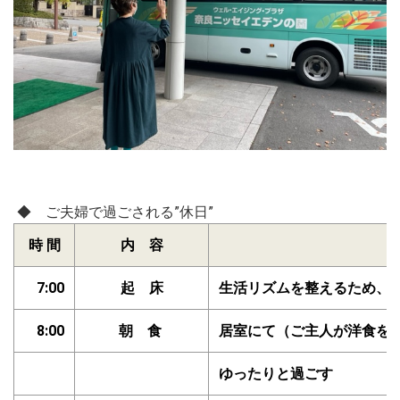
◆ ご夫婦で過ごされる”休日”
時 間
内 容
7:00
起
床
生活リズムを整えるため、仕
8:00
朝
食
居室にて（ご主人が洋食を
ゆったりと過ごす