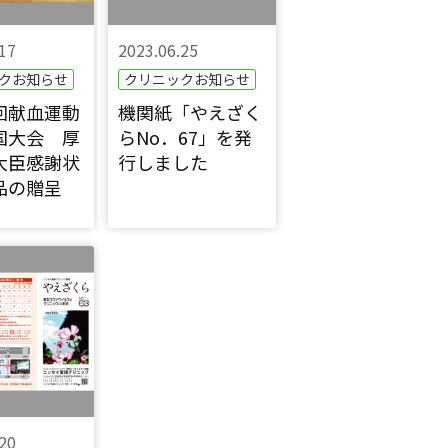
17
2023.06.25
クお知らせ
クリニックお知らせ
回献血運動
機関紙「やえざく
国大会 厚
らNo．67」を発
大臣感謝状
行しました
品の贈呈
20