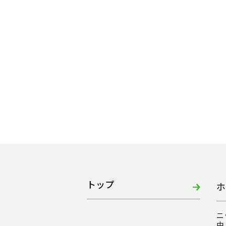
トップ
ホ
ニ
由