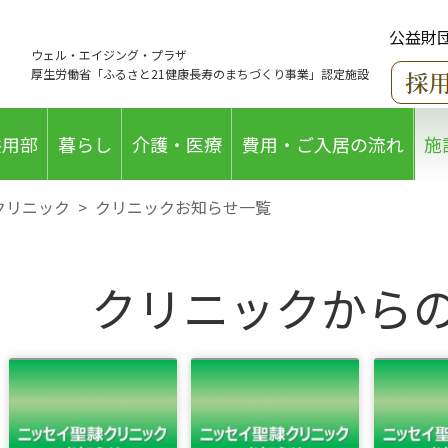
公益財
ウェル・エイジング・プラザ
厚生労働省「ふるさと21健康長寿のまちづくり事業」認定施設
共用部
暮らし
介護・医療
費用・ご入居の流れ
施
クリニック
>
クリニックお知らせ一覧
クリニックから