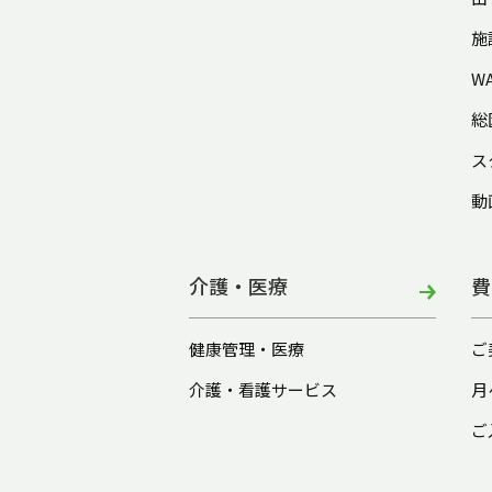
施
W
総
ス
動
介護・医療
費
健康管理・医療
ご
介護・看護サービス
月
ご