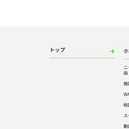
トップ
ホ
ニ
由
施
W
総
ス
動