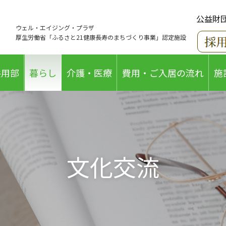
公益財
ウェル・エイジング・プラザ
厚生労働省「ふるさと21健康長寿のまちづくり事業」認定施設
共用部
暮らし
介護・医療
費用・ご入居の流れ
施
文化交流