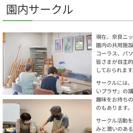
園内サークル
現在、奈良ニ
園内の共用施
コーラス、パ
皆さまが自主
しておられます
サークルには
いプラザ」の
趣味をお持ち
のもあります。
サークル活動
みと潤いのあ