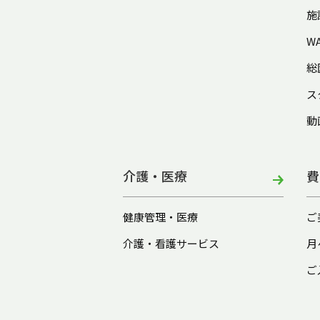
施
W
総
ス
動
介護・医療
費
健康管理・医療
ご
介護・看護サービス
月
ご