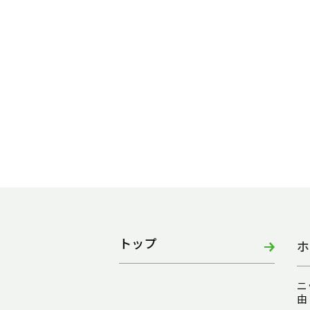
トップ
ホ
ニ
由