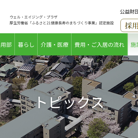
公益財
ウェル・エイジング・プラザ
厚生労働省「ふるさと21健康長寿のまちづくり事業」認定施設
共用部
暮らし
介護・医療
費用・ご入居の流れ
施
トピックス