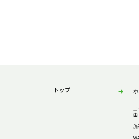
トップ
ホ
ニ
由
施
W