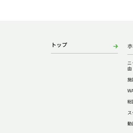
トップ
ホ
ニ
由
施
W
総
ス
動