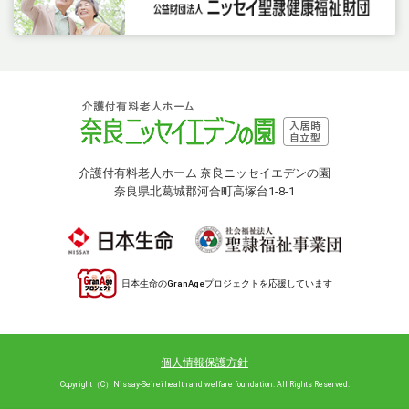
介護付有料老人ホーム 奈良ニッセイエデンの園
奈良県北葛城郡河合町高塚台1-8-1
日本生命のGranAgeプロジェクトを応援しています
個人情報保護方針
Copyright（C）Nissay-Seirei health and welfare foundation. All Rights Reserved.