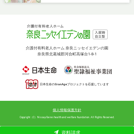
介護付有料老人ホーム 奈良ニッセイエデンの園
奈良県北葛城郡河合町高塚台1-8-1
日本生命のGranAgeプロジェクトを応援しています
個人情報保護方針
Copyright（C）Nissay-Seirei health and welfare foundation. All Rights Reserved.
資料請求