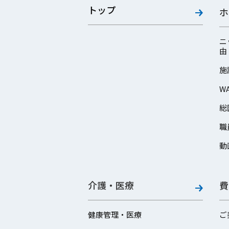
トップ
ホ
ニ
由
施
W
総
職
動
介護・医療
費
健康管理・医療
ご