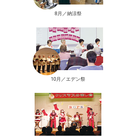
8月／納涼祭
10月／エデン祭