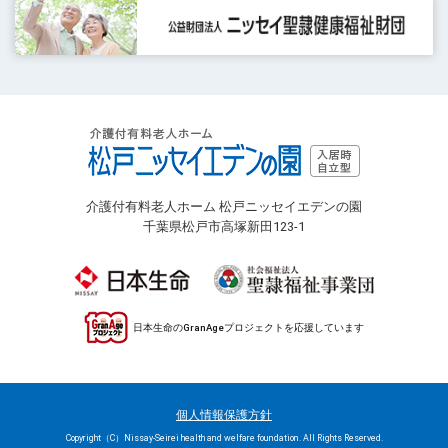
介護付有料老人ホーム 松戸ニッセイエデンの園
千葉県松戸市高塚新田123-1
日本生命のGranAgeプロジェクトを応援しています
個人情報保護方針
Copyright（C）Nissay-Seirei health and welfare foundation. All Rights Reserved.