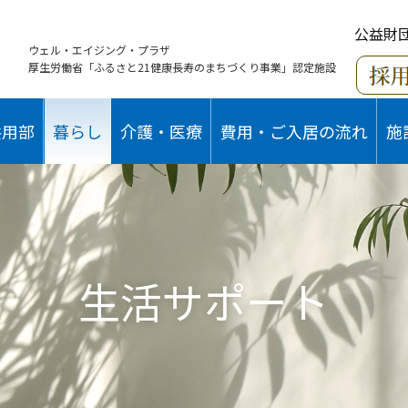
公益財
ウェル・エイジング・プラザ
厚生労働省「ふるさと21健康長寿のまちづくり事業」認定施設
共用部
暮らし
介護・医療
費用・ご入居の流れ
施
生活サポート