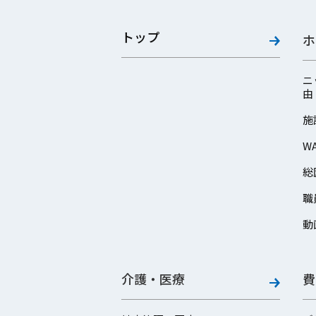
トップ
ホ
ニ
由
施
W
総
職
動
介護・医療
費