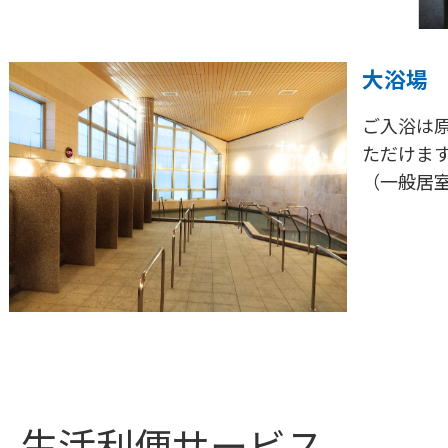
大浴場
ご入浴は
ただけま
（一般居
生活利便サービス