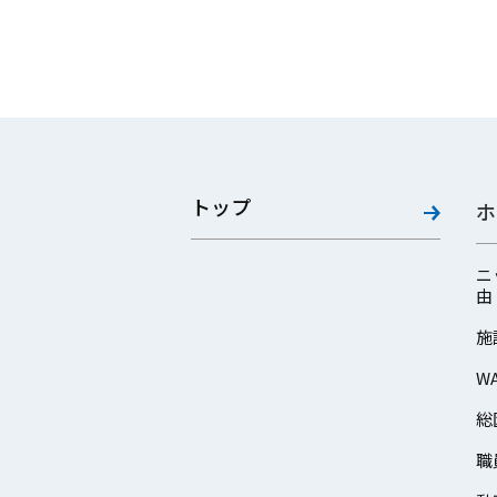
トップ
ホ
ニ
由
施
W
総
職