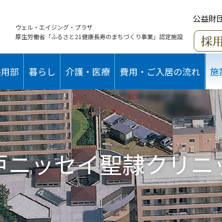
公益財
ウェル・エイジング・プラザ
厚生労働省「ふるさと21健康長寿のまちづくり事業」認定施設
共用部
暮らし
介護・医療
費用・ご入居の流れ
施
戸ニッセイ聖隷クリニ