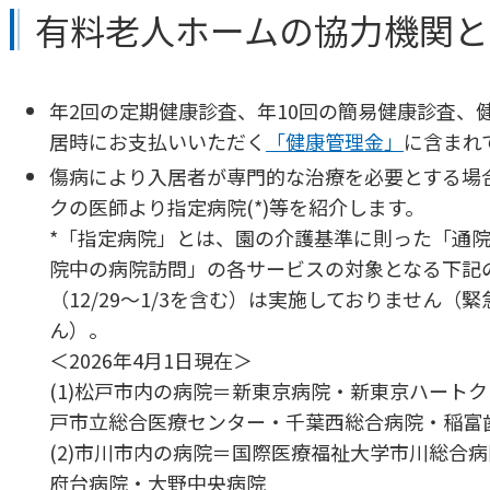
有料老人ホームの協力機関と
年2回の定期健康診査、年10回の簡易健康診査、
居時にお支払いいただく
「健康管理金」
に含まれ
傷病により入居者が専門的な治療を必要とする場
クの医師より指定病院(*)等を紹介します。
*「指定病院」とは、園の介護基準に則った「通
院中の病院訪問」の各サービスの対象となる下記
（12/29～1/3を含む）は実施しておりません
ん）。
＜2026年4月1日現在＞
(1)松戸市内の病院＝新東京病院・新東京ハート
戸市立総合医療センター・千葉西総合病院・稲富
(2)市川市内の病院＝国際医療福祉大学市川総合
府台病院・大野中央病院