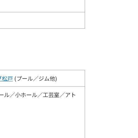
ブ松戸
(プール／ジム他)
ホール／小ホール／工芸室／アト