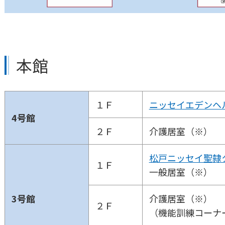
本館
１Ｆ
ニッセイエデンヘ
4号館
２Ｆ
介護居室
（※）
松戸ニッセイ聖隷
１Ｆ
一般居室
（※）
3号館
介護居室（※）
２Ｆ
（機能訓練コーナ