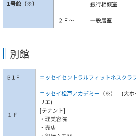
1号館（※）
銀行相談室
２Ｆ～
一般居室
別館
B１F
ニッセイセントラルフィットネスクラ
ニッセイ松戸アカデミー
（※） (大
リエ)
[テナント]
１Ｆ
・理美容院
・売店
・銀行ＡＴＭ