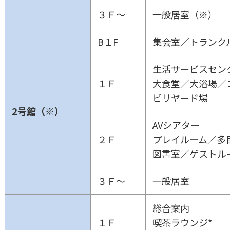
３Ｆ～
一般居室（※）
B１F
集会室／トランク
生活サービスセン
１Ｆ
大食堂／大浴場／
ビリヤード場
2号館（※）
AVシアター
２Ｆ
プレイルーム／多
図書室／ゲストル
３Ｆ～
一般居室
総合案内
１Ｆ
喫茶ラウンジ*