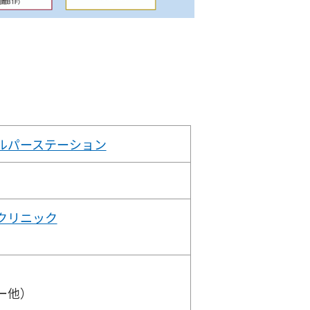
ルパーステーション
クリニック
ー他）