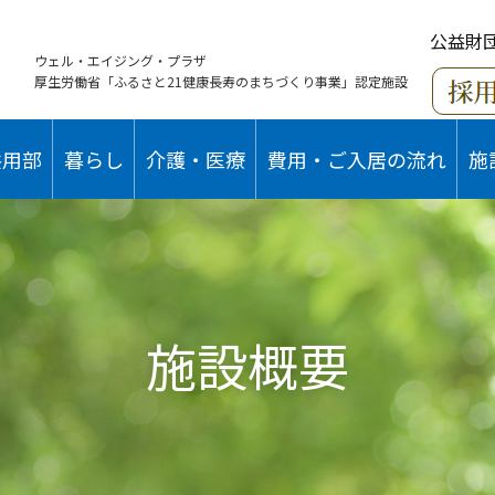
公益財
ウェル・エイジング・プラザ
厚生労働省「ふるさと21健康長寿のまちづくり事業」認定施設
共用部
暮らし
介護・医療
費用・ご入居の流れ
施
施設概要