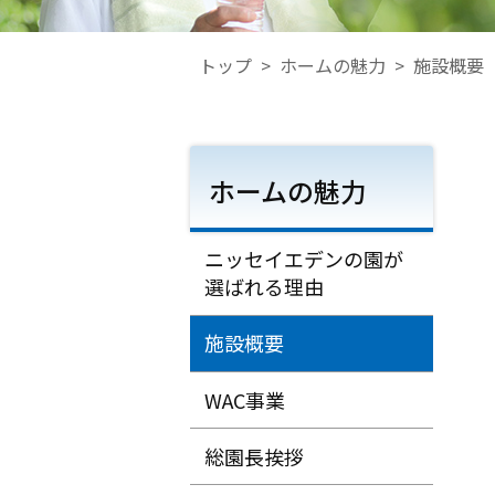
トップ
>
ホームの魅力
>
施設概要
ホームの魅力
ニッセイエデンの園が
選ばれる理由
施設概要
WAC事業
総園長挨拶