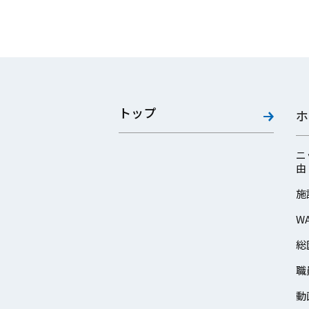
トップ
ホ
ニ
由
施
W
総
職
動