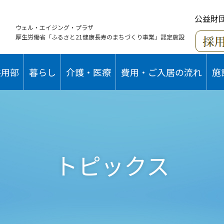
公益財
ウェル・エイジング・プラザ
厚生労働省「ふるさと21健康長寿のまちづくり事業」認定施設
共用部
暮らし
介護・医療
費用・ご入居の流れ
施
トピックス