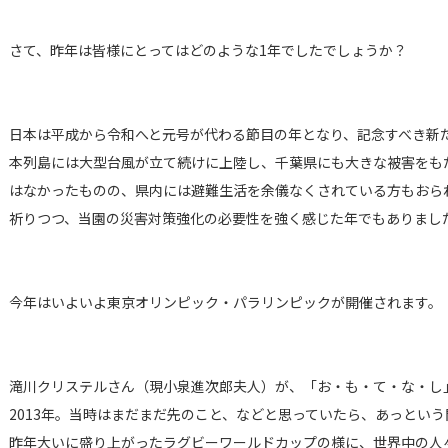
さて、昨年は皆様にとってはどのような1年でしたでしょうか？
日本は平成から令和へと元号が代わる節目の年となり、記念すべき新
本列島には大型台風が立て続けに上陸し、千葉県にも大きな被害をも
はなかったものの、県内には避難生活を余儀なくされている方もおら
祈りつつ、当園の災害対策強化の必要性を強く感じた年でもありまし
今年はいよいよ東京オリンピック・パラリンピックが開催されます。
滝川クリステルさん（現小泉進次郎夫人）が、「お・も・て・な・し
2013年。当時はまだまだ先のこと、などと思っていたら、あっとい
昨年大いに盛り上がったラグビーワールドカップの様に、世界中の人