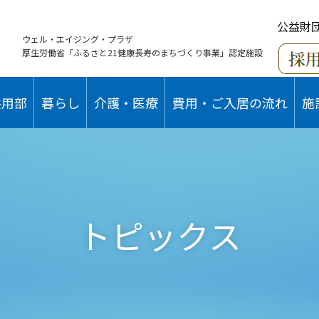
公益財
ウェル・エイジング・プラザ
厚生労働省「ふるさと21健康長寿のまちづくり事業」認定施設
共用部
暮らし
介護・医療
費用・ご入居の流れ
施
トピックス