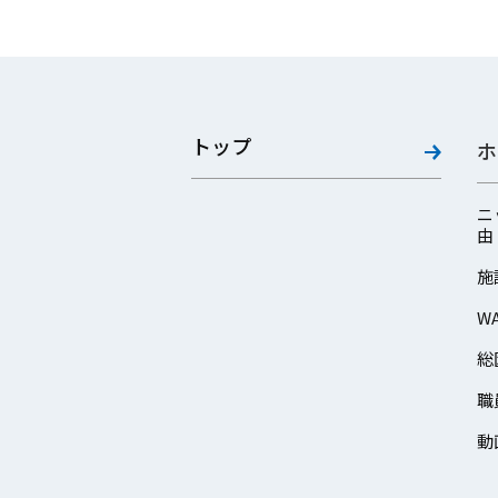
トップ
ホ
ニ
由
施
W
総
職
動