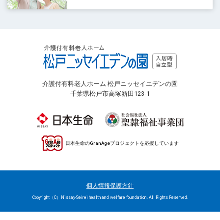
介護付有料老人ホーム 松戸ニッセイエデンの園
千葉県松戸市高塚新田123-1
日本生命のGranAgeプロジェクトを応援しています
個人情報保護方針
Copyright（C）Nissay-Seirei health and welfare foundation. All Rights Reserved.