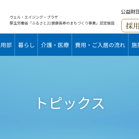
公益財
ウェル・エイジング・プラザ
厚生労働省「ふるさと21健康長寿のまちづくり事業」認定施設
共用部
暮らし
介護・医療
費用・ご入居の流れ
施
トピックス