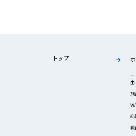
トップ
ホ
ニ
由
施
W
総
職