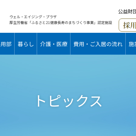
公益財
ウェル・エイジング・プラザ
厚生労働省「ふるさと21健康長寿のまちづくり事業」認定施設
共用部
暮らし
介護・医療
費用・ご入居の流れ
施
トピックス