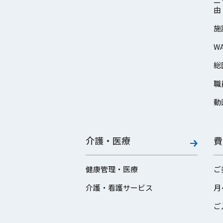
ニ
由
施
W
総
職
動
介護・医療
費
健康管理・医療
ご
介護・看護サービス
月
ご