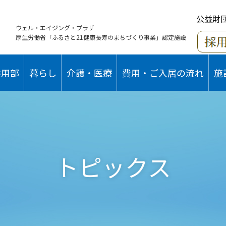
公益財
ウェル・エイジング・プラザ
厚生労働省「ふるさと21健康長寿のまちづくり事業」認定施設
共用部
暮らし
介護・医療
費用・ご入居の流れ
施
トピックス