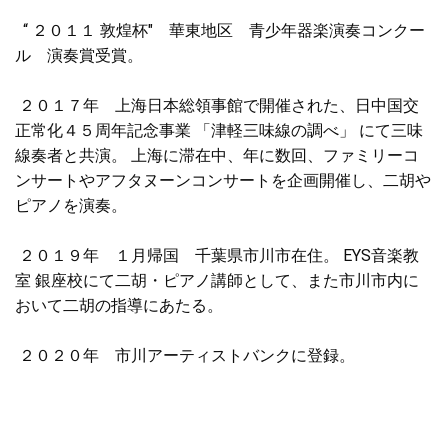
  “ ２０１１ 敦煌杯″　華東地区　青少年器楽演奏コンクー
ル　演奏賞受賞。
 ２０１７年　上海日本総領事館で開催された、日中国交
正常化４５周年記念事業 「津軽三味線の調べ」 にて三味
線奏者と共演。 上海に滞在中、年に数回、ファミリーコ
ンサートやアフタヌーンコンサートを企画開催し、二胡や
ピアノを演奏。
 ２０１９年　１月帰国　千葉県市川市在住。 EYS音楽教
室 銀座校にて二胡・ピアノ講師として、また市川市内に
おいて二胡の指導にあたる。