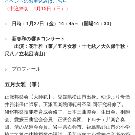
イベントのお申込みはこちら
（申込締切：1月15日（日））
♪ 日時：1月27日（金）14：45～（開場14：30）
♪ 新春和の響きコンサート
出演：花千雅（箏／五月女雅・十七絃／大久保千秋・
尺八／立花呂萌山）
♪ プロフィール
五月女雅（箏）
正派邦楽会【大師範】。愛媛県松山市出身。幼少より母酒
井雅楽保に師事。正派音楽院師範科卒業 同研究科修了。
NHK邦楽技能者育成会修了。日本三曲協会、生田会、桐韻
会、愛媛三曲協会会員、正派合奏団、ドルチェ邦楽合奏
団、清の糸道会会員。岩手県石巻市、福島県郡山市の小学
校にて箏の体験授業の講師、千葉市内の小学校の音楽の授