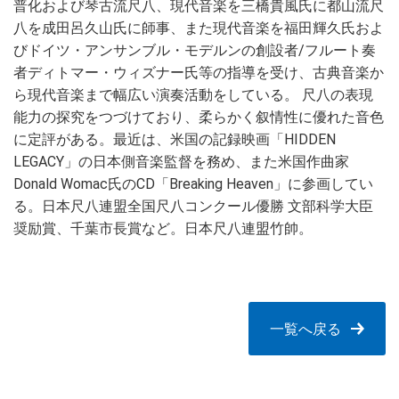
普化および琴古流尺八、現代音楽を三橋貴風氏に都山流尺
八を成田呂久山氏に師事、また現代音楽を福田輝久氏およ
びドイツ・アンサンブル・モデルンの創設者/フルート奏
者ディトマー・ウィズナー氏等の指導を受け、古典音楽か
ら現代音楽まで幅広い演奏活動をしている。 尺八の表現
能力の探究をつづけており、柔らかく叙情性に優れた音色
に定評がある。最近は、米国の記録映画「HIDDEN
LEGACY」の日本側音楽監督を務め、また米国作曲家
Donald Womac氏のCD「Breaking Heaven」に参画してい
る。日本尺八連盟全国尺八コンクール優勝 文部科学大臣
奨励賞、千葉市長賞など。日本尺八連盟竹帥。
一覧へ戻る