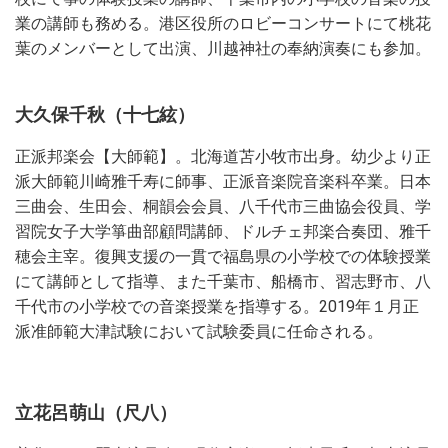
業の講師も務める。港区役所のロビーコンサートにて桃花
葉のメンバーとして出演、川越神社の奉納演奏にも参加。
大久保千秋（十七絃）
正派邦楽会【大師範】。北海道苫小牧市出身。幼少より正
派大師範川崎雅千寿に師事、正派音楽院音楽科卒業。日本
三曲会、生田会、桐韻会会員、八千代市三曲協会役員、学
習院女子大学箏曲部顧問講師、ドルチェ邦楽合奏団、雅千
穂会主宰。復興支援の一貫で福島県の小学校での体験授業
にて講師として指導、また千葉市、船橋市、習志野市、八
千代市の小学校での音楽授業を指導する。2019年１月正
派准師範大津試験において試験委員に任命される。
立花呂萌山（尺八）