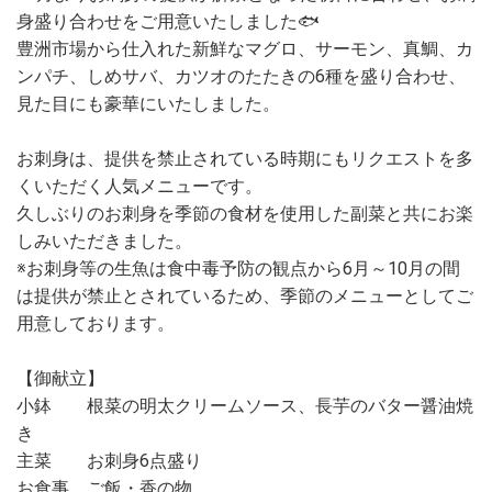
身盛り合わせをご用意いたしました🐟
豊洲市場から仕入れた新鮮なマグロ、サーモン、真鯛、カ
ンパチ、しめサバ、カツオのたたきの6種を盛り合わせ、
見た目にも豪華にいたしました。
お刺身は、提供を禁止されている時期にもリクエストを多
くいただく人気メニューです。
久しぶりのお刺身を季節の食材を使用した副菜と共にお楽
しみいただきました。
※お刺身等の生魚は食中毒予防の観点から6月～10月の間
は提供が禁止とされているため、季節のメニューとしてご
用意しております。
【御献立】
小鉢 根菜の明太クリームソース、長芋のバター醤油焼
き
主菜 お刺身6点盛り
お食事 ご飯・香の物