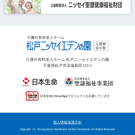
介護付有料老人ホーム 松戸ニッセイエデンの園
千葉県松戸市高塚新田123-1
日本生命のGranAgeプロジェクトを応援しています
個人情報保護方針
Copyright（C）Nissay-Seirei health and welfare foundation. All Rights Reserved.