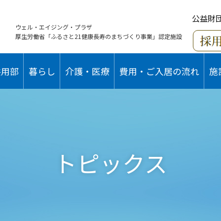
公益財
ウェル・エイジング・プラザ
厚生労働省「ふるさと21健康長寿のまちづくり事業」認定施設
共用部
暮らし
介護・医療
費用・ご入居の流れ
施
トピックス