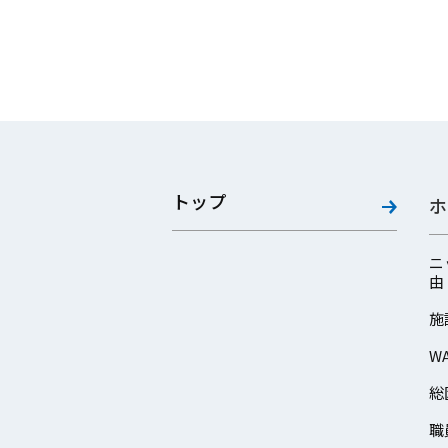
トップ
ホ
ニ
由
施
W
総
職