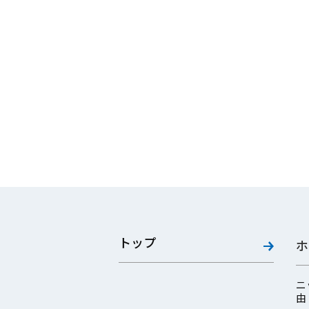
トップ
ホ
ニ
由