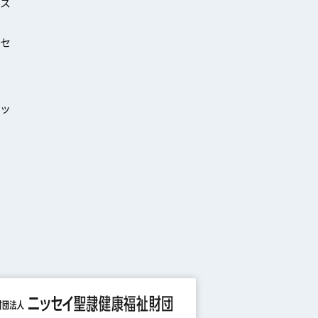
ス
セ
ッ