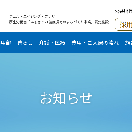
公益財
ウェル・エイジング・プラザ
厚生労働省「ふるさと21健康長寿のまちづくり事業」認定施設
共用部
暮らし
介護・医療
費用・ご入居の流れ
施
お知らせ