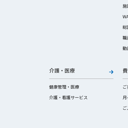
施
W
総
職
動
介護・医療
費
健康管理・医療
ご
介護・看護サービス
月
ご