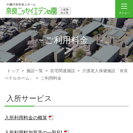
ご利用料金
トップ
>
施設一覧
>
在宅関連施設
>
介護老人保健施設「奈良
ベテルホーム」
>
ご利用料金
入所サービス
入所利用料金の概算
入所利用料加算等の一覧P1