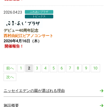
2026.04.23
ふれあいプラザ
トピックス
デビュー40周年記念
西村由紀江ピアノコンサート
2026年4月16日（木）
開催報告！
前へ
1
2
3
4
5
6
7
8
9
10
次へ
ニッセイエデンの園が選ばれる理由
施設概要